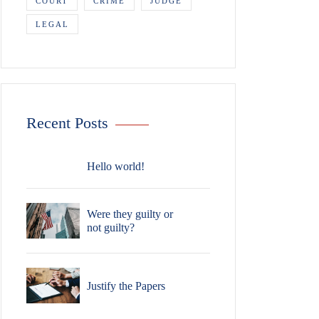
COURT
CRIME
JUDGE
LEGAL
Recent Posts
Hello world!
Were they guilty or
not guilty?
Justify the Papers