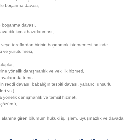
yle boşanma davası,
yle boşanma davası,
ava dilekçesi hazırlanması,
veya taraflardan birinin boşanmak istememesi halinde
i ve yürütülmesi,
alepler,
e yönelik danışmanlık ve vekillik hizmeti,
davalarında temsil,
n reddi davası, babalığın tespiti davası, yabancı unsurlu
eri vs.)
ara yönelik danışmanlık ve temsil hizmeti,
n çözümü,
alanına giren bilumum hukuki iş, işlem, uyuşmazlık ve davada