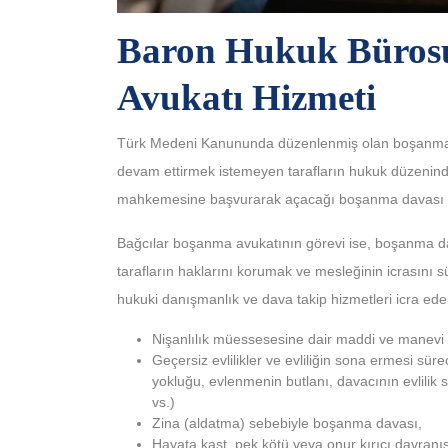
Baron Hukuk Büros
Avukatı Hizmeti
Türk Medeni Kanununda düzenlenmiş olan boşanma, eşle
devam ettirmek istemeyen tarafların hukuk düzeni
mahkemesine başvurarak açacağı boşanma davası netice
Bağcılar boşanma avukatının görevi ise, boşanma d
tarafların haklarını korumak ve mesleğinin icrasını 
hukuki danışmanlık ve dava takip hizmetleri icra e
Nişanlılık müessesesine dair maddi ve manevi 
Geçersiz evlilikler ve evliliğin sona ermesi sü
yokluğu, evlenmenin butlanı, davacının evlilik
vs.)
Zina (aldatma) sebebiyle boşanma davası,
Hayata kast, pek kötü veya onur kırıcı davran