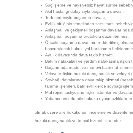
Suç işleme ve haysiyetsiz hayat sürme sebebi
Akıl hastalığı dolayısıyla boşanma davası,
Terk nedeniyle boşanma davası,
Evlilik birliğinin temelinden sarsılması sebebi
Anlaşmalı ve çekişmeli boşanma davalarında d
Anlaşmalı boşanma protokolü düzenlenmesi,
Önceki boşanma davasının reddedilmiş olması 
başvurulacak hukuki yol haritasının belirlenmes
Ayrılık davasında dava takip hizmeti,
Bakım nafakaları ve yardım nafakasına ilişkin t
Boşanmada maddi ve manevi tazminat istemlerin
Velayete ilişkin hukuki danışmanlık ve velayet 
Soybağı davalarında dava takip hizmeti (nesebi
tanıma işlemleri, batıl evliliklerde soybağı işleml
Mal rejimi tasfiyesine ilişkin istemler ve daval
Yabancı unsurlu aile hukuku uyuşmazlıklarını
olmak üzere aile hukukunun inceleme ve düzenleme 
hukuki danışmanlık ve temsil hizmeti icra eder.