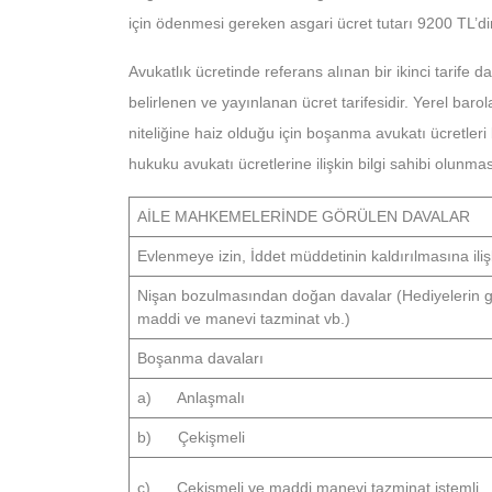
için ödenmesi gereken asgari ücret tutarı 9200 TL’di
Avukatlık ücretinde referans alınan bir ikinci tarife 
belirlenen ve yayınlanan ücret tarifesidir. Yerel baro
niteliğine haiz olduğu için boşanma avukatı ücretleri
hukuku avukatı ücretlerine ilişkin bilgi sahibi olunma
AİLE MAHKEMELERİNDE GÖRÜLEN DAVALAR
Evlenmeye izin, İddet müddetinin kaldırılmasına iliş
Nişan bozulmasından doğan davalar (Hediyelerin ge
maddi ve manevi tazminat vb.)
Boşanma davaları
a) Anlaşmalı
b) Çekişmeli
c) Çekişmeli ve maddi manevi tazminat istemli