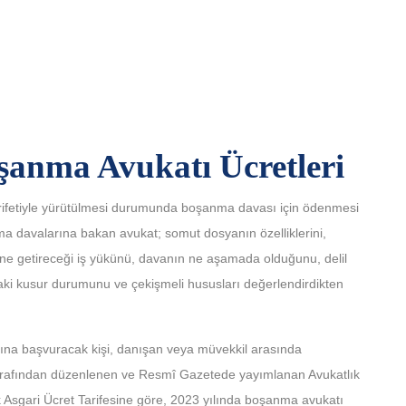
şanma Avukatı Ücretleri
ifetiyle yürütülmesi durumunda boşanma davası için ödenmesi
ma davalarına bakan avukat; somut dosyanın özelliklerini,
ine getireceği iş yükünü, davanın ne aşamada olduğunu, delil
i kusur durumunu ve çekişmeli hususları değerlendirdikten
mına başvuracak kişi, danışan veya müvekkil arasında
 tarafından düzenlenen ve Resmî Gazetede yayımlanan Avukatlık
ık Asgari Ücret Tarifesine göre, 2023 yılında boşanma avukatı