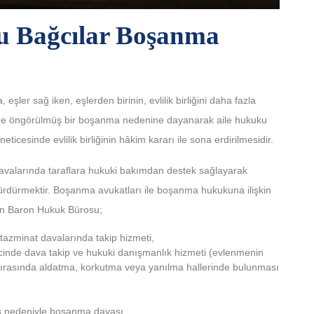
u Bağcılar Boşanma
r sağ iken, eşlerden birinin, evlilik birliğini daha fazla
nde öngörülmüş bir boşanma nedenine dayanarak aile hukuku
sinde evlilik birliğinin hâkim kararı ile sona erdirilmesidir.
avalarında taraflara hukuki bakımdan destek sağlayarak
sürdürmektir. Boşanma avukatları ile boşanma hukukuna ilişkin
den Baron Hukuk Bürosu;
tazminat davalarında takip hizmeti,
recinde dava takip ve hukuki danışmanlık hizmeti (evlenmenin
 sırasında aldatma, korkutma veya yanılma hallerinde bulunması
ış nedeniyle boşanma davası,